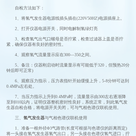
自检方法如下：
1、将氢气发生器电源线插头插在(220V50HZ)电源插座上。
2、打开仪器电源开关，同时电解制氢绿灯亮
3、检查氢气出气口螺母是否拧紧，检查过滤器上盖是否拧
紧，确保仪器有良好的密封性。
4、观察氢气流量显示应在300—350之间。
5、备注：仪器刚启动时流量显示有可能低于320，但预热20分
钟后即可正常)
6、观察压力指示，压力表指针开始缓慢上升，5-8分钟可达到
0.4MPa左右处。
7、当压力指示上升到0.4MPa时，流量显示由300左右逐渐降
至到010以内，证明仪器整机密封性良好，系统正常，到此氢气发
生器自检合格，将电源开关关闭，可与气相色谱仪联机使用。
三、
氢气发生器
与气相色谱仪联机使用
1、准备一根外径Φ3气路管(长度可根据与色谱仪的距离而定)
将一头接在氢气发生器氢气出口，另一头接在色谱仪氢气进口，拧