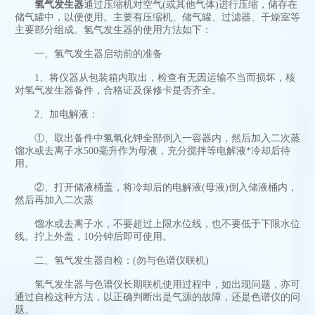
氢气发生器
通过压缩机对空气(或其他气体)进行压缩，储存在
储气罐中，以便使用。主要有压缩机、储气罐、过滤器、干燥室等
主要部分组成。氢气发生器的使用方法如下：
一、氢气发生器启动前的准备
1、将仪器从包装箱内取出，检查有无因运输不当而损坏，核
对氢气发生器备件，合格证及保修卡是否齐全。
2、加电解液：
①、取出备件中氢氧化钾全部倒入一容器内，然后加入二次蒸
馏水或去离子水500毫升作为母液，充分搅拌等电解液*冷却后待
用。
②、打开储液桶盖，将冷却后的电解液(母液)倒入储液桶内，
然后再加入二次蒸
馏水或去离子水，不要超过上限水位线，也不要低于下限水位
线。拧上外盖，10分钟后即可使用。
二、氢气发生器自检：(勿与色谱仪联机)
氢气发生器与色谱仪长期联机使用过程中，如出现问题，亦可
通过自检这种方法，以正确判断出是气源的故障，还是色谱仪的问
题。