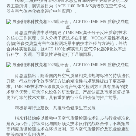
楷来(上海)科技有限公司技术总监肖陈纲先生受邀在论坛上发
表主题演讲，演讲题目为《ACE 1100 IMR-MS质谱仪在空气净化
器有害气体净化效率评价中的应用》。
肖总监在演讲中系统阐述了IMR-MS(离子分子反应质谱)技术
的核心工作原理，深入分析了该技术在甲醛、VOCs(挥发性有机化
合物)等多类典型有害气体检测场景中的技术路径与方法论，并结
合具体实验数据，就ACE 1100如何实现对空气净化器净化效率进
行科学、客观、可重复性评价进行了详细阐释。
肖总监指出，随着国内外空气质量相关法规与标准的持续迭代
升级，行业对净化效率验证方法的精准性与规范性提出了更高要
求。IMR-MS技术在低浓度复杂混合气体的检测方面具有显著的技
术壁垒优势，可为净化设备的研发验证、产品认证及市场监督提供
更为可靠的技术支撑，具有重要的行业应用价值与推广前景。
积极参与行业建设，共推绿色健康生态发展
楷来科技始终以推动中国空气质量检测技术进步与行业标准化
建设为己任，持续深化与国际顶尖技术伙伴的战略合作，不断拓展
高精度质谱检测技术在环境监测、室内空气质量评价及职业健康防
护等领域的应用边界。