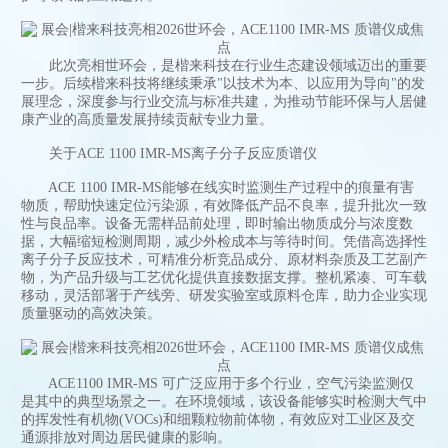
此次亮相世环会，是楷来科技在行业生态建设领域迈出的重要
一步。后续楷来科技将继续秉承"以技术为本、以应用为导向"的发
展理念，深度参与行业交流与标准共建，为推动节能环保与人居健
康产业的高质量发展持续贡献专业力量。
关于ACE 1100 IMR-MS离子分子反应质谱仪
ACE 1100 IMR-MS能够在线实时监测生产过程中的痕量有害
物质，帮助快速定位污染源，有效降低产品不良率，提升批次一致
性与良品率。设备无需样品前处理，即时输出物质成分与浓度数
据，大幅缩短检测周期，减少外检成本与等待时间。凭借高选择性
离子分子反应技术，可精准分析竞品成分、原材料杂质及工艺副产
物，为产品升级与工艺优化提供直接数据支撑。整机紧凑、可车载
移动，灵活部署于产线旁、研发实验室或原料仓库，助力企业实现
质量驱动的高效决策。
ACE1100 IMR-MS 可广泛应用于多个行业，空气污染监测仅
是其中的典型场景之一。在环境领域，该设备能够实时检测大气中
的挥发性有机物(VOCs)和细颗粒物前体物，有效应对工业区及交
通源排放对周边居民健康的影响。