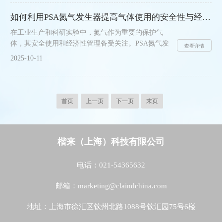
离空气中的氮气和氧气来制取高纯度氮气。空气主要
由氮气和氧气组成，装置利用两者在特定条件下的物
如何利用PSA氮气发生器提高气体使用的安全性与经济性？
理性质差异实现分离。这种分离过程不涉及化学反
在工业生产和科研实验中，氮气作为重要的保护气
应，保持了氮气的纯净特性。装置通常采用吸附或膜
体，其安全使用和经济性管理备受关注。PSA氮气发
分离技术，能够精确控制分离过程。通过调节内部参
查看详情
生器通过技术原理，为提升气体使用的安全性和经济
数，可以针对不同应用需求产出不同纯度的氮气。整
2025-10-11
性提供了有效解决方案。​​一、提升气体使用安全性​​
个制氮过程在常温......
PSA氮气发生器通过现场制氮的方式，从根本上消除
了传统气瓶供气方式的安全隐患。气瓶存储和运输过
程中存在的爆炸、泄漏等风险被规避，特别是在易燃
首页
上一页
下一页
末页
易爆环境中，这种安全优势更为突出。采用物理分离
原理制取氮气，不涉及任何化学反应，运行过程安全
可靠。设备配备*的安全保护系统，能够实时监测运
楷来（上海）科技有限公司
行状态，自动......
电话：021-54365632
邮箱：marketing@claindchina.com
地址：上海市徐汇区钦州北路1088号钦汇园75号6楼