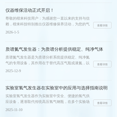
学、药物筛选、临床诊断等领域。理解其工作原理需
从机械执行、液体感知与路径规划三个技术层面进行
仪器维保活动正式开启！
解析。1、机械执行系统构成核心运动与操作单元该
尊敬的楷来科技用户：为感谢您一直以来的支持与信
系统通常包含三个及以上运动轴，负责移液头在三维
赖，楷来科技特别推出仪器维修保养活动，为您的气
空间内的精确定位。X轴与Y轴实现平面移动，Z轴控
查看详情
体发生器提供专业维护与服务，助力实验无忧！1活
制垂直升降。移液头是直接执行液体操作的功能模
2026-1-5
动时间2025年11月17日至2026年1月31日2活动对象、
块，可集成单通道或多通道......
品牌楷来科技所有气体发生器用户及实验室其他品牌
气体发生器3活动内容01维修保养送好礼活动期间，
质谱氮气发生器：为质谱分析提供稳定、纯净气体
凡进行气体维修服务或购买气体发生器维保服务，即
质谱氮气发生器是为质谱分析系统提供稳定、纯净氮
可获赠精美实用小礼品一份，回馈您的支持！02服务
气的专用设备，其作用在于替代高压气瓶或液氮，以
折扣享优惠活动期间，气体发生器的维修与维保服务
查看详情
现场制氮方式满足质谱在雾化、鞘气、碰撞气等应用
购买均可享受专属优惠折扣，降低运维成本，提升
2025-12-9
环节对气体纯度、流量与压力一致性的要求。1、质
设......
谱分析对氮气的质量有明确要求。作为雾化与鞘气
时，气体中若含有水分、氧气或烃类等杂质，会改变
实验室氢气发生器在实验室中的应用与选择指南说明
离子化效率，引起信号抑制或基线漂移；作为碰撞气
实验室氢气发生器作为实验室中安全、便捷的氢气供
时，杂质会参与非目标反应，产生干扰峰并影响定性
应设备，逐渐取代传统高压氢气钢瓶，在多个实验场
定量准确性。质谱氮气发生器通过物理或化学方法在
查看详情
景中发挥重要作用。其通过电解水制氢的原理，现场
现场连续制取氮气，并借助多级过滤与纯化单元去除
2025-11-10
生成高纯度氢气，避免了钢瓶运输、储存的安全隐
杂质，从而维持符合质谱......