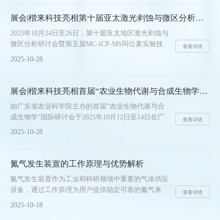
患，同时降低了实验成本与管理难度。在实验室中，
实验室氢气发生器的应用场景广泛。气相色谱仪是典
展会|楷来科技亮相第十届亚太激光剥蚀与微区分析研讨会，展出超高纯氮气发生器UHN15-1EL
型需求之一，氢气作为常用的载气或燃气，其纯度直
2025年10月24日至26日，第十届亚太地区激光剥蚀与
接影响分析结果的准确性与检测器的灵敏度。相比钢
微区分析研讨会暨第五届MC-ICP-MS同位素实验技
瓶氢气可能存在的杂质问题，发生器可稳定输出高纯
查看详情
术研讨会在青岛红树林会议会展中心成功举办。本次
氢气，保障色谱分析的可靠性。此外，在燃料电池测
2025-10-28
会议由中国科学院地质与地球物理研究所、中国石油
试、材料还原反应等实验......
大学(华东)等多家权威机构联合主办，汇聚了来自亚
太地区的专家学者，围绕LA-ICP-MS、SIMS、MC-
展会|楷来科技亮相首届“农业生物代谢与合成生物学”国际研讨会
ICP-MS等微区与同位素分析技术展开深入交流。楷
由广东省农业科学院主办的首届“农业生物代谢与合
来科技作为实验室高纯气体解决方案的供应商，应邀
成生物学”国际研讨会于2025年10月12日至14日在广
参展并在现场重点展示了准分子/飞秒激光专用超高
查看详情
州成功举办。本次盛会汇聚了全球顶尖学者，共同探
纯氮气发生器UHN15-1EL。......
2025-10-28
讨农业生物技术的前沿动态。楷来科技受邀参会，并
系统展示了旗下i-Lab品牌的多方位产品线。会议期
间，楷来科技的此次重点展示了主营业务产品，精准
氮气发生装置的工作原理与优势解析
对接了农业代谢组学与合成生物学研究的关键环节。
氮气发生装置作为工业和科研领域中重要的气体供应
i-Lab气体发生器作为保障分析结果的稳定基石，i-
设备，通过工作原理为用户提供稳定可靠的氮气来
Lab品牌气体发生器备受关注。它能为实验室提供高
查看详情
源，其技术优势在众多应用场景中展现出价值。​​一、
纯度、高稳定性和不间断的纯净气源，彻底消除
2025-10-18
工作原理的科学性​​基于物理分离原理，通过选择性分
了......