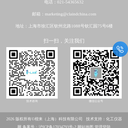
电话：021-54365632
邮箱：marketing@claindchina.com
地址：上海市徐汇区钦州北路1088号钦汇园75号6楼
扫一扫，关注我们
技术咨询
微信公众号
2026 版权所有©楷来（上海）科技有限公司 技术支持：
化工仪器
网
备案号：沪ICP备17034793号-2
网站地图
管理登陆